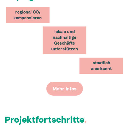
regional CO₂
kompensieren
lokale und
nachhaltige
Geschäfte
unterstützen
staatlich
anerkannt
Mehr Infos
Projektfortschritte
.