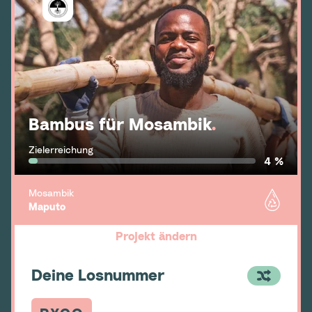
Bambus für Mosambik
.
Zielerreichung
4 %
Mosambik
Maputo
Projekt ändern
Deine Losnummer