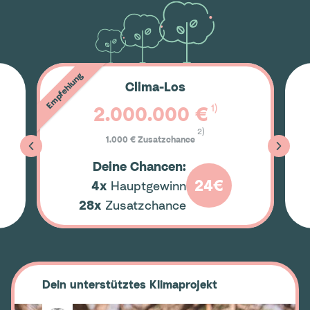
Empfehlung
Clima-Los
1)
2.000.000 €
2)
1.000 € Zusatzchance
Deine Chancen:
24€
4x
Hauptgewinn
28x
Zusatzchance
Dein unterstütztes Klimaprojekt