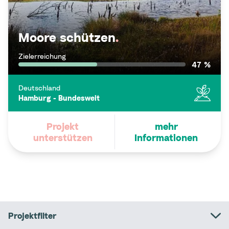
Moore schützen
.
Zielerreichung
47 %
Deutschland
Hamburg - Bundesweit
Projekt
mehr
unterstützen
Informationen
Projektfilter