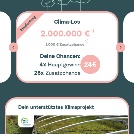
Empfehlung
Clima-Los
1)
2.000.000 €
2)
1.000 € Zusatzchance
Deine Chancen:
24€
4x
Hauptgewinn
28x
Zusatzchance
Dein unterstütztes Klimaprojekt