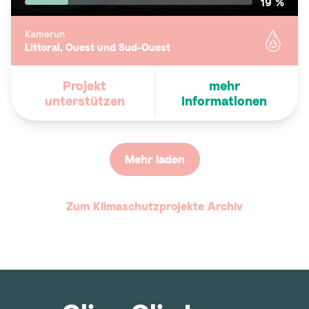
19 %
Kamerun
Littoral, Ouest und Sud-Ouest
Projekt
mehr
unterstützen
Informationen
Mehr laden
Zum Klimaschutzprojekte Archiv