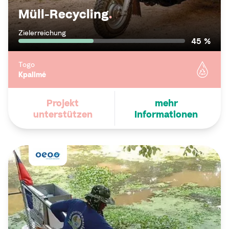
Müll-Recycling
.
Zielerreichung
45 %
Togo
Kpalimé
Projekt
mehr
unterstützen
Informationen