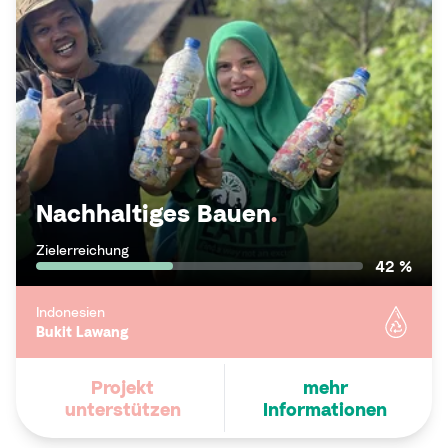
Nachhaltiges Bauen
.
Zielerreichung
42 %
Indonesien
Bukit Lawang
Projekt
mehr
unterstützen
Informationen