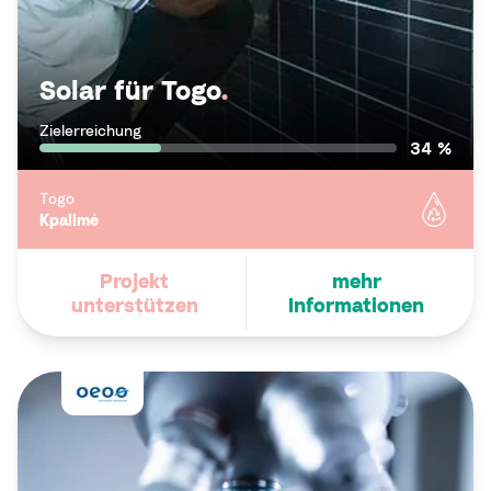
Solar für Togo
.
Zielerreichung
34 %
Togo
Kpalimé
Projekt
mehr
unterstützen
Informationen