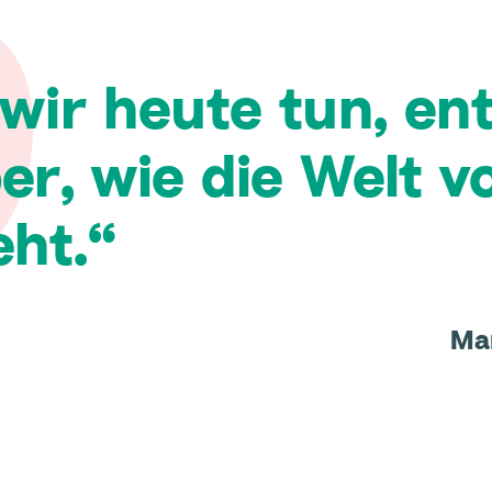
wir heute tun, en
er, wie die Welt 
eht.
Ma