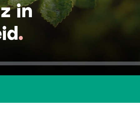
z in
id
.