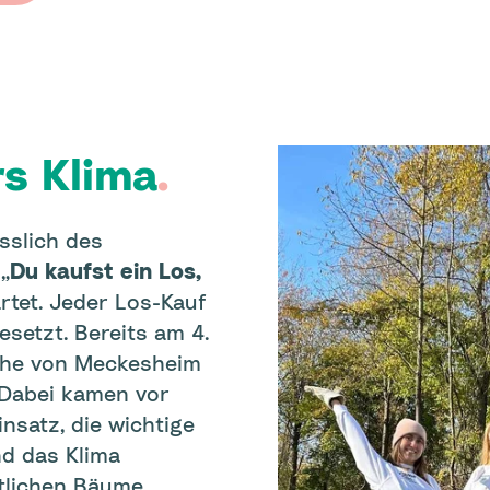
rs Klima
.
sslich des
„
Du kaufst ein Los,
artet. Jeder Los-Kauf
setzt. Bereits am 4.
ähe von Meckesheim
 Dabei kamen vor
nsatz, die wichtige
nd das Klima
stlichen Bäume